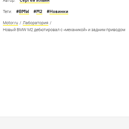
Сергей Ильин
Автор:
#
BMW
#
M2
#
Новинки
Теги:
Motor.ru
/
Лаборатория
/
Новый BMW M2 дебютировал с «механикой» и задним приводом