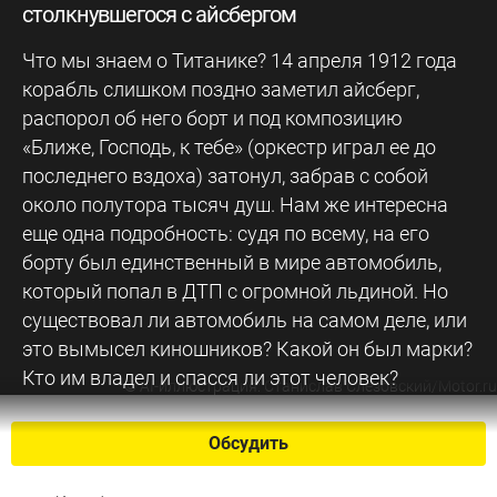
столкнувшегося с айсбергом
Что мы знаем о Титанике? 14 апреля 1912 года
корабль слишком поздно заметил айсберг,
распорол об него борт и под композицию
«Ближе, Господь, к тебе» (оркестр играл ее до
последнего вздоха) затонул, забрав с собой
около полутора тысяч душ. Нам же интересна
еще одна подробность: судя по всему, на его
борту был единственный в мире автомобиль,
который попал в ДТП с огромной льдиной. Но
существовал ли автомобиль на самом деле, или
это вымысел киношников? Какой он был марки?
Кто им владел и спасся ли этот человек?
©
AI-иллюстрация: Станислав Слезовский/Motor.ru
Обсудить