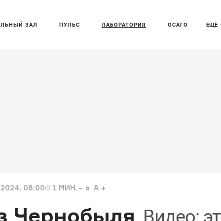
АЛЬНЫЙ ЗАЛ
ПУЛЬС
ЛАБОРАТОРИЯ
ОСАГО
ЕЩЁ
2024, 08:00
1
МИН.
a
A
из Чернобыля
Видео: э