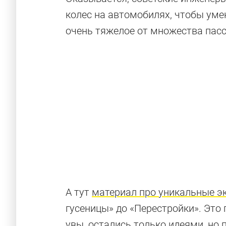
колес на автомобилях, чтобы уме
очень тяжелое от множества пас
А тут
материал про уникальные 
гусеницы» до «Перестройки». Это
увы, остались только идеями, но