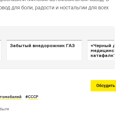
вод для боли, радости и ностальгии для всех
Забытый внедорожник ГАЗ
«Черный д
медицинск
катафалк?
Обсудить
втомобилей
#
СССР
обыля