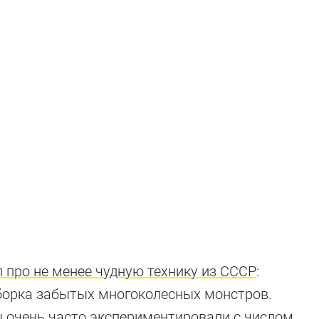
 про не менее чудную технику из СССР
:
дборка забытых многоколесных монстров.
ы очень часто экспериментировали с числом