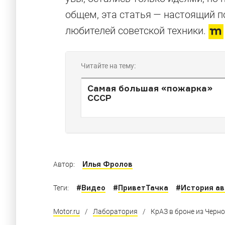
общем, эта статья — настоящий по
любителей советской техники.
Читайте на тему:
Самая большая «пожарка»
СССР
Илья Фролов
Автор:
#
Видео
#
ПриветТачка
#
История а
Теги:
Motor.ru
/
Лаборатория
/
КрАЗ в броне из Черн