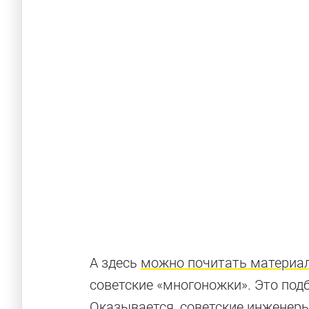
А здесь
можно почитать материал
советские «многоножки». Это по
Оказывается, советские инженер