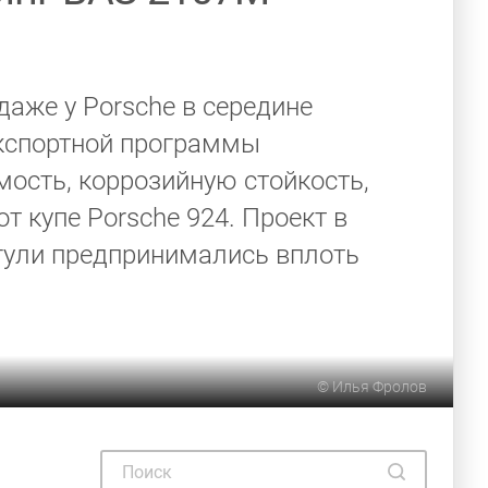
аже у Porsche в середине
экспортной программы
ость, коррозийную стойкость,
 купе Porsche 924. Проект в
гули предпринимались вплоть
©
Илья Фролов