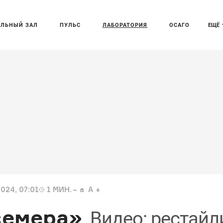
АЛЬНЫЙ ЗАЛ
ПУЛЬС
ЛАБОРАТОРИЯ
ОСАГО
ЕЩЁ
024, 07:01
1
МИН.
a
A
семера»
Видео: рестайл