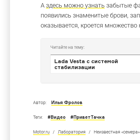
А
здесь можно узнать
забытые фак
появились знаменитые брови, запа
оказывается, кроется множество
Читайте на тему:
Lada Vesta с системой
стабилизации
Илья Фролов
Автор:
#
Видео
#
ПриветТачка
Теги:
Motor.ru
/
Лаборатория
/
Неизвестная «‎семера»