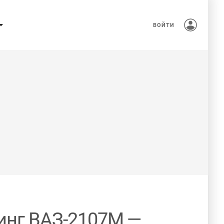
ВОЙТИ
инг ВАЗ-2107М —