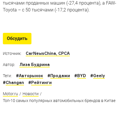
тысячами проданных машин (-27,4 процента), а FAW-
Toyota – с 50 тысячами (-17,2 процента).
Модели для Китая в России
Автомобили для рынка Поднебесной, оказавшиеся в
Обсудить
нашей стране
CarNewsChina, CPCA
Источник:
Лиза Будрина
Автор:
#
Авторынок
#
Продажи
#
BYD
#
Geely
Теги:
#
Changan
#
Рейтинги
Motor.ru
/
Новости
/
Топ-10 самых популярных автомобильных брендов в Китае