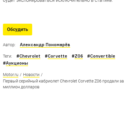
будет экспонироваться исключительно в статике.
Лучшие Chevrolet Corvette
Самые невероятные версии Chevrolet Corvette, от
Обсудить
которых сносит крышу
Александр Пономарёв
Автор:
#
Chevrolet
#
Corvette
#
Z06
#
Convertible
Теги:
#
Аукционы
Motor.ru
/
Новости
/
Первый серийный кабриолет Chevrolet Corvette Z06 продали за
миллион долларов