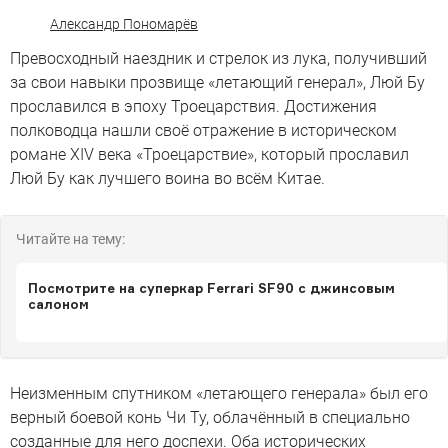
Александр Пономарёв
Превосходный наездник и стрелок из лука, получивший
за свои навыки прозвище «летающий генерал», Люй Бу
прославился в эпоху Троецарствия. Достижения
полководца нашли своё отражение в историческом
романе XIV века «Троецарствие», который прославил
Люй Бу как лучшего воина во всём Китае.
Читайте на тему:
Посмотрите на суперкар Ferrari SF90 с джинсовым
салоном
Неизменным спутником «летающего генерала» был его
верный боевой конь Чи Ту, облачённый в специально
созданные для него доспехи. Оба исторических