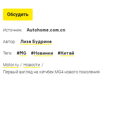
Новинки из Китая
Самые свежие модели из КНР, которые могут
Обсудить
добраться до нас
Autohome.com.cn
Источник:
Лиза Будрина
Автор:
#
MG
#
Новинки
#
Китай
Теги:
Motor.ru
/
Новости
/
Первый взгляд на хэтчбек MG4 нового поколения