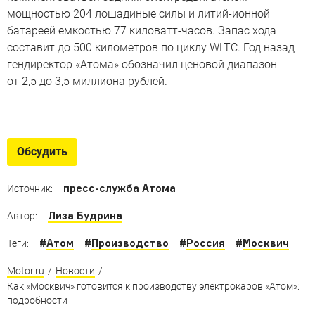
мощностью 204 лошадиные силы и литий-ионной
батареей емкостью 77 киловатт-часов. Запас хода
составит до 500 километров по циклу WLTC. Год назад
гендиректор «Атома» обозначил ценовой диапазон
от 2,5 до 3,5 миллиона рублей.
Посмотрите на интерьер
«Атома»
Обсудить
Российский стартап рассказал об особенностях
интерьера электрокара Атом: первые фотографии
пресс-служба Атома
Источник:
Лиза Будрина
Автор:
#
Атом
#
Производство
#
Россия
#
Москвич
Теги:
Motor.ru
/
Новости
/
Как «Москвич» готовится к производству электрокаров «Атом»:
подробности