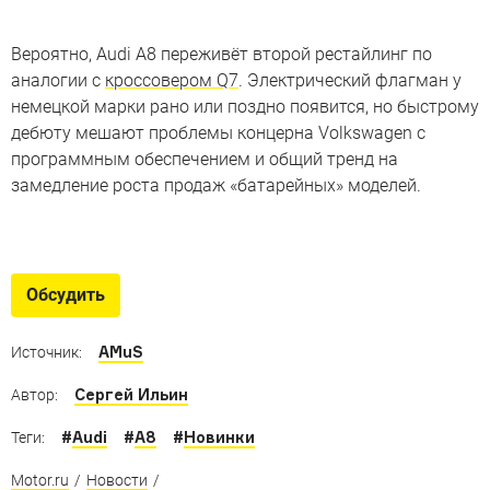
Вероятно, Audi A8 переживёт второй рестайлинг по
аналогии с
кроссовером Q7
. Электрический флагман у
немецкой марки рано или поздно появится, но быстрому
дебюту мешают проблемы концерна Volkswagen с
программным обеспечением и общий тренд на
замедление роста продаж «батарейных» моделей.
Каким может стать A8 будущего
Изучаем концепт Grandsphere, который станет
Обсудить
серийным
AMuS
Источник:
Сергей Ильин
Автор:
#
Audi
#
A8
#
Новинки
Теги:
Motor.ru
/
Новости
/