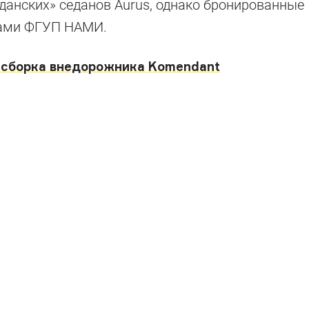
данских» седанов Aurus, однако бронированные
лами ФГУП НАМИ.
я сборка внедорожника Komendant