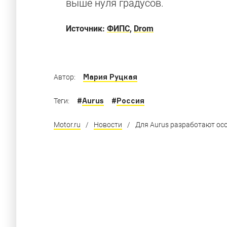
выше нуля градусов.
Рассматриваем во всех подробностях седан
Источник:
ФИПС
,
Drom
Мария Руцкая
Автор:
#
Aurus
#
Россия
Теги:
Motor.ru
/
Новости
/
Для Aurus разработают о