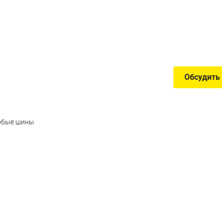
 проекта «Кортеж»
Обсудить
собые шины