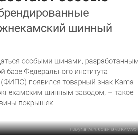
 брендированные
ижнекамский шинный
щаться особыми шинами, разработанны
ой базе Федерального института
 (ФИПС) появился товарный знак Kama
ижнекамским шинным заводом, – такое
овины покрышек.
Лимузин Aurus с шинами КАМА
©