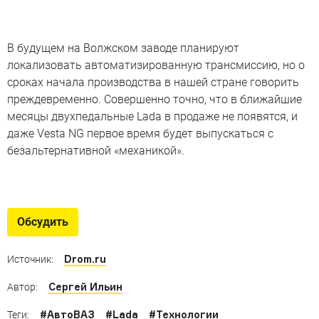
В будущем на Волжском заводе планируют
локализовать автоматизированную трансмиссию, но о
сроках начала производства в нашей стране говорить
преждевременно. Совершенно точно, что в ближайшие
месяцы двухпедальные Lada в продаже не появятся, и
даже Vesta NG первое время будет выпускаться с
безальтернативной «механикой».
Все о новой Lada Vesta
На заводе «Lada Ижевск» запустили серийное
Обсудить
производство Весты нового поколения, но сам процесс
пока не показали
Drom.ru
Источник:
Сергей Ильин
Автор:
#
АвтоВАЗ
#
Lada
#
Технологии
Теги: