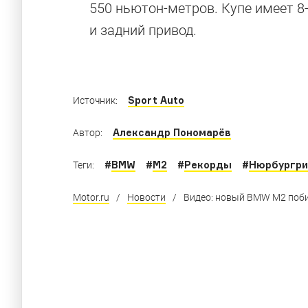
550 ньютон-метров. Купе имеет 
Как выглядели прототипы современных моде
и задний привод.
конвейер
Sport Auto
Источник:
Александр Пономарёв
Автор:
#
BMW
#
M2
#
Рекорды
#
Нюрбургри
Теги:
Motor.ru
/
Новости
/
Видео: новый BMW M2 поби