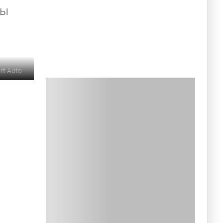
мы
rt Auto