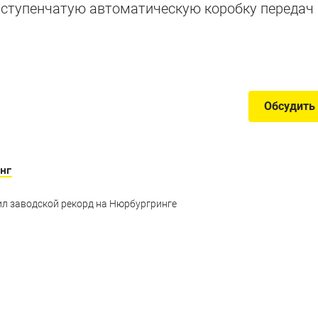
8-ступенчатую автоматическую коробку передач
лей баварской марки и как они изменились по пути 
Обсудить
нг
л заводской рекорд на Нюрбургринге