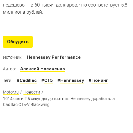
недешево — в 60 тысяч долларов, что соответствует 5,8
миллиона рублей.
Безумный тюнинг из Техаса
Шестиколёсный пикап, 1000-сильные суперкары,
Обсудить
мощнейший родстер в мире и другие невероятные
творения техасского ателье
Hennessey Performance
Источник:
Алексей Носаченко
Автор:
#
Cadillac
#
CT5
#
Hennessey
#
Тюнинг
Теги:
Motor.ru
/
Новости
/
1014 сил и 2,5 секунды до «сотни»: Hennessey доработала
Cadillac CT5-V Blackwing