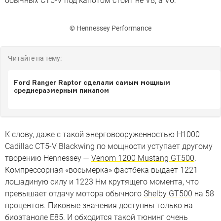
обычных CT5-V под капотом стоит не V8, а V6.
© Hennessey Performance
Читайте на тему:
Ford Ranger Raptor сделали самым мощным
среднеразмерным пикапом
К слову, даже с такой энерговооруженностью H1000
Cadillac CT5-V Blackwing по мощности уступает другому
творению Hennessey —
Venom 1200 Mustang GT500
.
Компрессорная «восьмерка» фастбека выдает 1221
лошадиную силу и 1223 Нм крутящего момента, что
превышает отдачу мотора обычного
Shelby GT500
на 58
процентов. Пиковые значения доступны только на
биоэтаноле E85. И обходится такой тюнинг очень