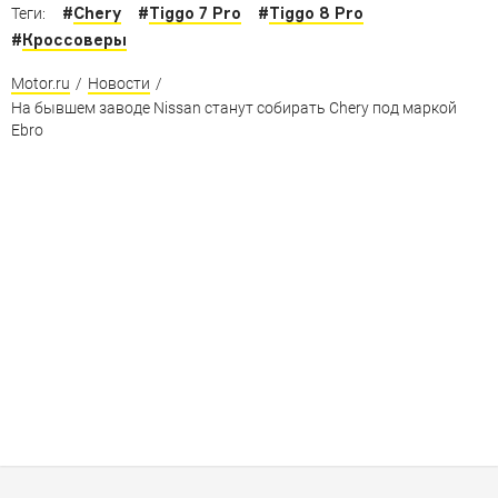
#
Chery
#
Tiggo 7 Pro
#
Tiggo 8 Pro
Теги:
#
Кроссоверы
Motor.ru
/
Новости
/
На бывшем заводе Nissan станут собирать Chery под маркой
Ebro