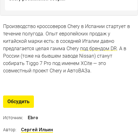
Производство кроссоверов Chery в Испании стартует в
течение полугода. Опыт европейских продаж у
китайской марки есть: в соседней Италии давно
предлагается целая гамма Chery
под брендом DR
. А в
России (тоже на бывшем заводе Nissan) станут
собирать Tiggo 7 Pro под именем XCite — это
совместный проект Chery и АвтоВАЗа.
Все новинки Пекинского
автосалона
Обсудить
Что важного представили китайские
автопроизводители
Ebro
Источник:
Сергей Ильин
Автор: