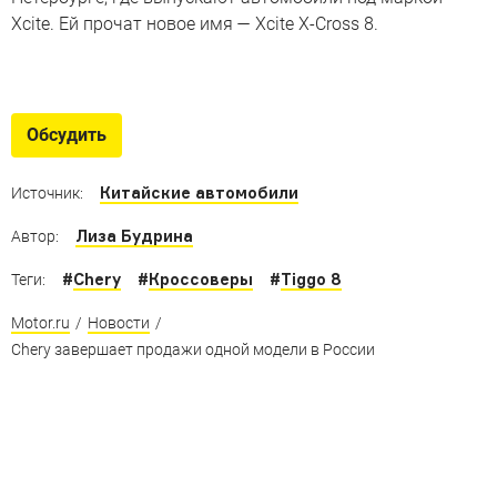
Xcite. Ей прочат новое имя — Xcite X-Cross 8.
Как собирают Xcite X-Cross 7
Репортаж с предприятия «Автозавод Санкт-Петербург»
Обсудить
Китайские автомобили
Источник:
Лиза Будрина
Автор:
#
Chery
#
Кроссоверы
#
Tiggo 8
Теги:
Motor.ru
/
Новости
/
Chery завершает продажи одной модели в России