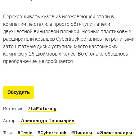
Перекрашивать кузов из нержавеющей стали в
компании не стали, а просто обтянули панели
двухцветной виниловой плёнкой. Чёрные пластиковые
расширители крыльев Cybertruck остались нетронутыми,
зато штатные диски уступили место кастомному
комплекту 26-дюймовых колёс. Во сколько обошлось
преображение, не сообщается.
Не только Cybertruck: новые
электропикапы
Обсудить
«Батарейные» грузовички, которые составят
конкуренцию модели Tesla
713Motoring
Источник:
Александр Пономарёв
Автор:
#
Tesla
#
Cybertruck
#
Пикапы
#
Электрокары
Теги: