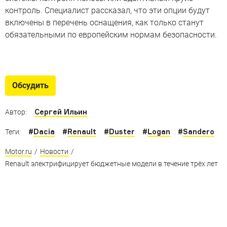
контроль. Специалист рассказал, что эти опции будут
включены в перечень оснащения, как только станут
обязательными по европейским нормам безопасности.
7 тюнинг-проектов на базе
Renault Duster
Обсудить
От внедорожных обвесов, до лимузинов и машин
с мотором Nissan GT-R
Сергей Ильин
Автор:
#
Dacia
#
Renault
#
Duster
#
Logan
#
Sandero
Теги:
Motor.ru
/
Новости
/
Renault электрифицирует бюджетные модели в течение трёх лет