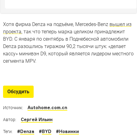
Хотя фирма Denza на подъёме, Mercedes-Benz
вышел из
проекта
, так что теперь марка целиком принадлежит
BYD. С января по сентябрь в Поднебесной автомобили
Denza разошлись тиражом 90,2 тысячи штук: «делает
кассу» минивэн D9, который является лидером местного
сегмента MPV.
Кроссоверы не для нас
Новые и интересные вседорожники, которые мы не
Обсудить
увидим
Autohome.com.cn
Источник:
Сергей Ильин
Автор:
#
Denza
#
BYD
#
Новинки
Теги: