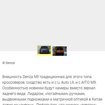
© Denza
Внешность Denza N9 традиционная для этого типа
кроссоверов: сходство есть и с Li Auto L9, и с AITO M9.
Особенностью новинки будут камеры вместо зеркал
заднего вида. Лидаром, «потайными» ручками,
выдвижными подножками и матричной оптикой в Китае
давно не удивишь. Любопытно, что снимки «девятки»