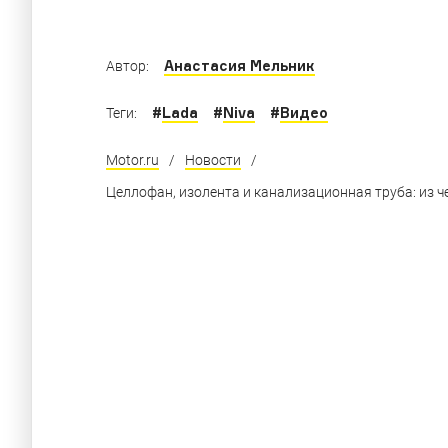
Анастасия Мельник
Автор:
#
Lada
#
Niva
#
Видео
Теги:
Motor.ru
/
Новости
/
Целлофан, изолента и канализационная труба: из ч