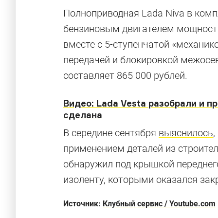
Полноприводная Lada Niva в комп
бензиновым двигателем мощность
вместе с 5-ступенчатой «механик
передачей и блокировкой межосе
составляет 865 000 рублей.
Видео: Lada Vesta разобрали и п
сделана
В середине сентября
выяснилось
,
применением деталей из строител
обнаружил под крышкой переднего
Необычные 
изоленту, которыми оказался зак
12 модификаций легендарного внедорожника
Источник:
Клубный сервис / Youtube.com