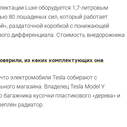
лектации Luxe оборудуется 1,7-литровым
ю 80 лошадиных сил, который работает
ой», раздаточной коробкой с понижающей
вого дифференциала. Стоимость внедорожника
роверили, из каких комплектующих она
 что электромобили Tesla собирают с
ьного магазина. Владелец Tesla Model Y
 багажника кусочки пластикового «дерева» и
«Нивы»
реплён радиатор.
, о которых вы не знали