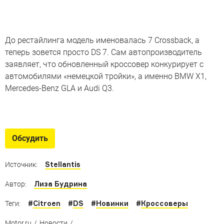
До рестайлинга модель именовалась 7 Crossback, а
теперь зовется просто DS 7. Сам автопроизводитель
заявляет, что обновленный кроссовер конкурирует с
автомобилями «немецкой тройки», а именно BMW X1,
Mercedes-Benz GLA и Audi Q3.
Автомобили Джо Байдена
Как мы выяснили, избранный президент —
Обсудить
автомобильный патриот Америки
Stellantis
Источник:
Лиза Будрина
Автор:
#
Citroen
#
DS
#
Новинки
#
Кроссоверы
Теги:
Motor.ru
/
Новости
/