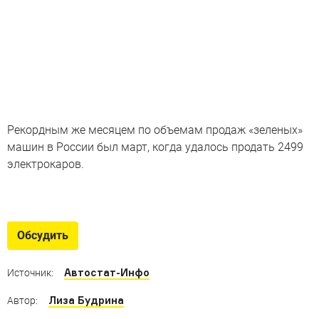
Рекордным же месяцем по объемам продаж «зеленых»
машин в России был март, когда удалось продать 2499
электрокаров.
Новые электромобили
Интересные и неожиданные новинки «на батарейках»
Обсудить
от Kia до Morgan
Автостат-Инфо
Источник:
Лиза Будрина
Автор: