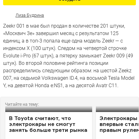
Лиза Будрина
Zeekr 001 в мае был продан в количестве 201 штуки,
«Москвич 3e» завершил месяц с результатом 125
единиц, а в топ-3 попала еще одна модель Zeekr — с
индексом X (100 штук). Следом на четвертой строчке
Evolute i-Pro (67 штук), а пятерку замыкает Zeekr 009 (49
штук). Во второй половине рейтинга позиции
распределились следующим образом: на шестой Zeekz
007, на седьмой Volkswagen ID.4, на восьмой Tesla Model
Y, на девятой Honda e:NS1, а на десятой Avatr C11.
Читайте на тему:
В Toyota считают, что
Электрокары 
электрокары не смогут
впервые стал
занять больше трети рынка
правым руле