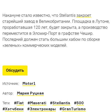
Накануне стало известно, что Stellantis
закроет
старейший завод в Великобритании. Площадка в Лутоне,
проработавшая 120 лет, будет закрыта, а производство
переместится в Элсмир-Порт в графстве Чешир.
Последний должен стать большим хабом по сборке
«зеленых» коммерческих моделей.
Multipla против всех
Фотошоп вышел из-под контроля, и «самая страшная
Обсудить
машина в мире» примерила десятки новых лиц
Motor1
Источник:
Мария Руцкая
Автор:
#
Fiat
#
Maserati
#
Stellantis
#
500
Теги:
#
Хэтчбеки
#
Электрокары
#
GranTurismo