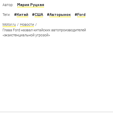
Мария Руцкая
Автор:
#
Китай
#
США
#
Авторынок
#
Ford
Теги:
Motor.ru
/
Новости
/
Глава Ford назвал китайских автопроизводителей
«экзистенциальной угрозой»