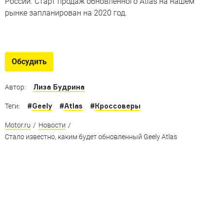
России. Старт продаж обновленного Atlas на нашем
рынке запланирован на 2020 год.
Красивые «китайцы»
Кроссоверы из Поднебесной, которые вам точно
Обсудить
захочется купить
Лиза Будрина
Автор:
#
Geely
#
Atlas
#
Кроссоверы
Теги:
Motor.ru
/
Новости
/
Стало известно, каким будет обновленный Geely Atlas