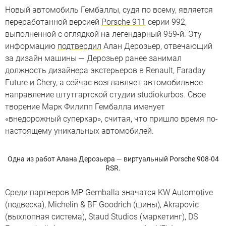
Новый автомобиль Гембаллы, судя по всему, является
переработанной версией
Porsche 911
серии 992,
выполненной с оглядкой на легендарный 959-й. Эту
информацию
подтвердил
Алан Дерозьер, отвечающий
за дизайн машины — Дерозьер ранее занимал
должность дизайнера экстерьеров в Renault, Faraday
Future и Chery, а сейчас возглавляет автомобильное
направление штутгартской студии studiokurbos. Свое
творение Марк Филипп Гембалла именует
«внедорожный суперкар», считая, что пришло время по-
настоящему уникальных автомобилей.
Одна из работ Алана Дерозьера — виртуальный Porsche 908-04
RSR.
Среди партнеров MP Gemballa значатся KW Automotive
(подвеска), Michelin & BF Goodrich (шины), Akrapovic
(выхлопная система), Staud Studios (маркетинг), DS