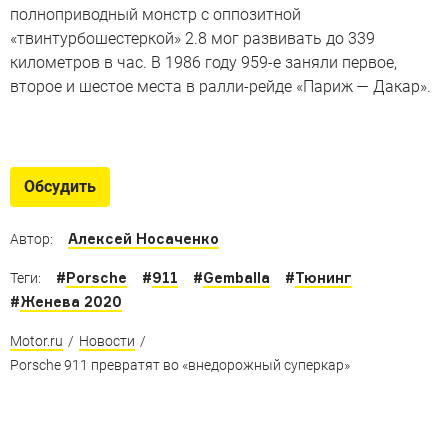
полноприводный монстр с оппозитной
«твинтурбошестеркой» 2.8 мог развивать до 339
километров в час. В 1986 году 959-е заняли первое,
второе и шестое места в ралли-рейде «Париж — Дакар».
История ателье Gemballa
История культовых тюнинг-ателье: Gemballa – успехи и
Обсудить
трагедии легендарной компании
Алексей Носаченко
Автор:
#
Porsche
#
911
#
Gemballa
#
Тюнинг
Теги:
#
Женева 2020
Motor.ru
/
Новости
/
Porsche 911 превратят во «внедорожный суперкар»