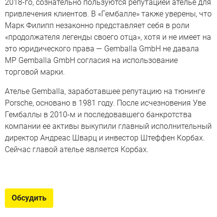
2018-го, сознательно пользуются репутацией ателье для
привлечения клиентов. В «Гембалле» также уверены, что
Марк Филипп незаконно представляет себя в роли
«продолжателя легенды своего отца», хотя и не имеет на
это юридического права — Gemballa GmbH не давала
MP Gemballa GmbH согласия на использование
торговой марки.
Ателье Gemballa, заработавшее репутацию на тюнинге
Porsche, основано в 1981 году. После исчезновения Уве
Гембаллы в 2010-м и последовавшего банкротства
компании ее активы выкупили главный исполнительный
директор Андреас Шварц и инвестор Штеффен Корбах.
Сейчас главой ателье является Корбах.
История ателье Gemballa
История культовых тюнинг-ателье: Gemballa – успехи и
Обсудить
трагедии легендарной компании