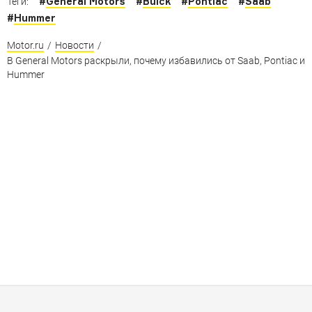
#
General Motors
#
Buick
#
Pontiac
#
Saab
Теги:
#
Hummer
Motor.ru
/
Новости
/
В General Motors раскрыли, почему избавились от Saab, Pontiac и
Hummer