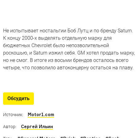
Не испытывает ностальгии Боб Лутц и по бренду Saturn.
К концу 2000-х выделять отдельную марку для
бюджетных Chevrolet было непозволительной
роскошью, и Saturn изжил себя. GM хотел продать марку,
но не смог. В итоге из восьми брендов осталось всего
четыре, что позволило автоконцерну остаться на плаву.
Американцы без американских
деталей
Обсудить
Американские машины, в которых американских
деталей меньше, чем в Хондах или Ниссанах
Motor1.com
Источник:
Сергей Ильин
Автор: