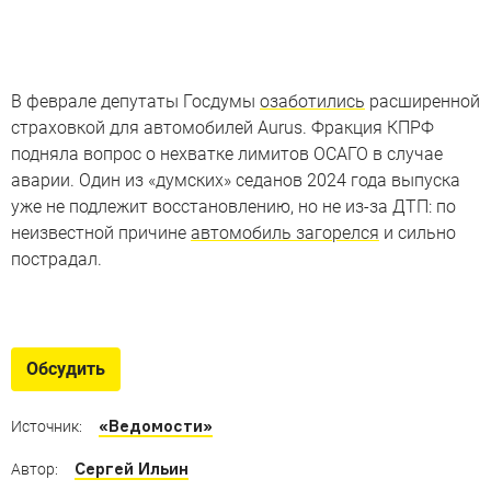
В феврале депутаты Госдумы
озаботились
расширенной
страховкой для автомобилей Aurus. Фракция КПРФ
подняла вопрос о нехватке лимитов ОСАГО в случае
аварии. Один из «думских» седанов 2024 года выпуска
уже не подлежит восстановлению, но не из-за ДТП: по
неизвестной причине
автомобиль загорелся
и сильно
пострадал.
Броневики глав БРИКС в России
Галерея спецтранспорта с важнейшего выездного
Обсудить
мероприятия Гаража особого назначения
«Ведомости»
Источник:
Сергей Ильин
Автор: