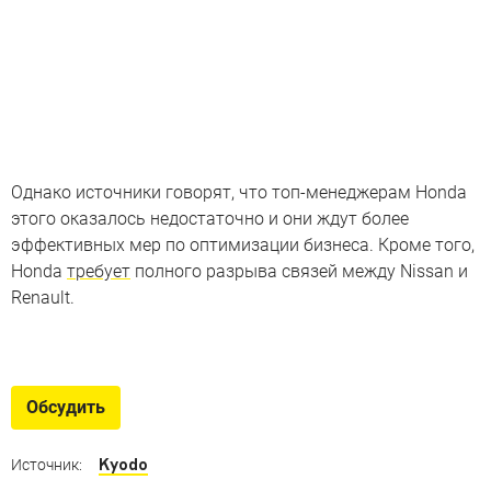
Однако источники говорят, что топ-менеджерам Honda
этого оказалось недостаточно и они ждут более
эффективных мер по оптимизации бизнеса. Кроме того,
Honda
требует
полного разрыва связей между Nissan и
Renault.
Тюнинг по-японски
Всё самое интересное с Токийского автосалона — 2025
Обсудить
Kyodo
Источник: