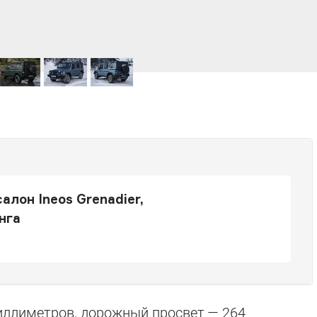
алон Ineos Grenadier,
нга
ллиметров, дорожный просвет — 264