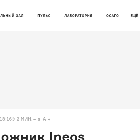
АЛЬНЫЙ ЗАЛ
ПУЛЬС
ЛАБОРАТОРИЯ
ОСАГО
ЕЩЁ
18:16
2
МИН.
a
A
ожник Ineos