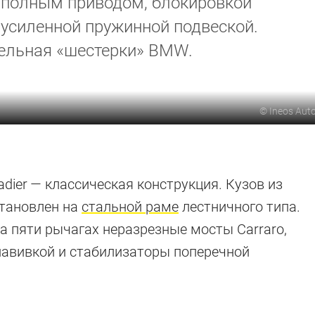
 полным приводом, блокировкой
усиленной пружинной подвеской.
зельная «шестерки» BMW.
©
Ineos Aut
dier — классическая конструкция. Кузов из
становлен на
стальной раме
лестничного типа.
а пяти рычагах неразрезные мосты Carraro,
навивкой и стабилизаторы поперечной