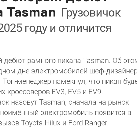
а Tasman
Грузовичок
2025 году и отличится
й дебют рамного пикапа Tasman. Об это
дном дне электромобилей шеф-дизайне
 Топ-менеджер намекнул, что пикап буд
х кроссоверов EV3, EV5 и EV9.
ок назовут Tasman, сначала на рынок
одноимённый электромобиль появится в
вызов Toyota Hilux и Ford Ranger.