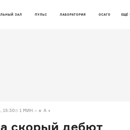
АЛЬНЫЙ ЗАЛ
ПУЛЬС
ЛАБОРАТОРИЯ
ОСАГО
ЕЩЁ
, 15:30
1
МИН.
a
A
ла скорый дебют