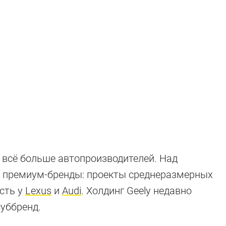
 всё больше автопроизводителей. Над
е пикапы
 премиум-бренды: проекты среднеразмерных
сть у
Lexus
и
Audi
. Холдинг Geely недавно
уббренд.
тных ателье