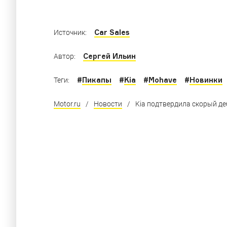
Car Sales
Источник:
Сергей Ильин
Автор:
#
Пикапы
#
Kia
#
Mohave
#
Новинки
Теги:
Motor.ru
/
Новости
/
Kia подтвердила скорый д