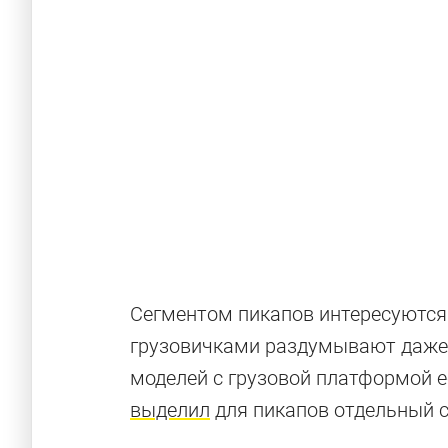
Сегментом пикапов интересуются
Невероятны
грузовичками раздумывают даже
моделей с грузовой платформой е
выделил
для пикапов отдельный с
Безумные проекты знаменитых и малоизвес