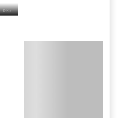
©
Kia
ала два новых
ра