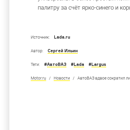
палитру за счёт ярко-синего и ко
Вспоминаем модели российских марок, зап
Lada.ru
Источник:
Сергей Ильин
Автор:
#
АвтоВАЗ
#
Lada
#
Largus
Теги:
Motor.ru
/
Новости
/
АвтоВАЗ вдвое сократил л