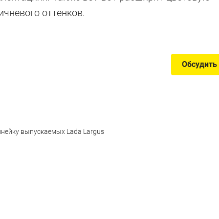
ричневого оттенков.
ущенные в ушедшем году
Обсудить
инейку выпускаемых Lada Largus