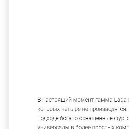
В настоящий момент гамма Lada L
которых четыре не производятся.
Новые русск
подходе богато оснащённые фурго
универсалы в более простых комп