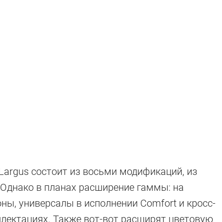
argus состоит из восьми модификаций, из
 Однако в планах расширение гаммы: на
ие 2024 года
ны, универсалы в исполнении Comfort и кросс-
лектациях. Также вот-вот расширят цветовую