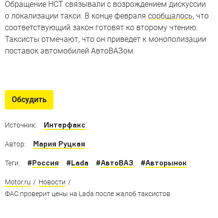
Обращение НСТ связывали с возрождением дискуссии
о локализации такси. В конце февраля
сообщалось
, что
соответствующий закон готовят ко второму чтению.
Таксисты отмечают, что он приведет к монополизации
поставок автомобилей АвтоВАЗом.
Люкс нарасхват
Спрос на автомобильные предметы роскоши в России
Обсудить
продолжает расти
Интерфакс
Источник:
Мария Руцкая
Автор:
#
Россия
#
Lada
#
АвтоВАЗ
#
Авторынок
Теги:
Motor.ru
/
Новости
/
ФАС проверит цены на Lada после жалоб таксистов