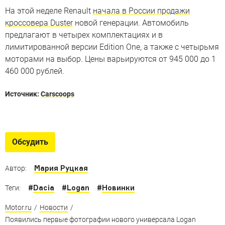
На этой неделе Renault
начала в России продажи
кроссовера Duster
новой генерации. Автомобиль
предлагают в четырех комплектациях и в
лимитированной версии Edition One, а также с четырьмя
моторами на выбор. Цены варьируются от 945 000 до 1
460 000 рублей.
Источник:
Carscoops
Всё про Renault Arkana
Все, что нужно знать про новый французский
Обсудить
кроссовер для России
Мария Руцкая
Автор:
#
Dacia
#
Logan
#
Новинки
Теги:
Motor.ru
/
Новости
/
Появились первые фотографии нового универсала Logan