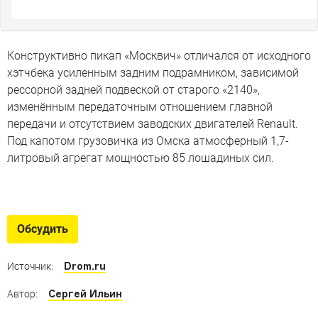
Конструктивно пикап «Москвич» отличался от исходного
хэтчбека усиленным задним подрамником, зависимой
рессорной задней подвеской от старого «2140»,
изменённым передаточным отношением главной
передачи и отсутствием заводских двигателей Renault.
Под капотом грузовичка из Омска атмосферный 1,7-
литровый агрегат мощностью 85 лошадиных сил.
Автомобили Юрия Лужкова
От Москвича до кабриолета за миллион долларов
Обсудить
Drom.ru
Источник:
Сергей Ильин
Автор: