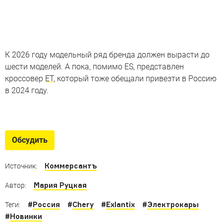
К 2026 году модельный ряд бренда должен вырасти до
шести моделей. А пока, помимо ES, представлен
кроссовер
ET
, который тоже обещали привезти в Россию
в 2024 году.
Новые электромобили
Интересные и неожиданные новинки «на батарейках»
Обсудить
от Kia до Morgan
Коммерсантъ
Источник:
Мария Руцкая
Автор:
#
Россия
#
Chery
#
Exlantix
#
Электрокары
Теги:
#
Новинки