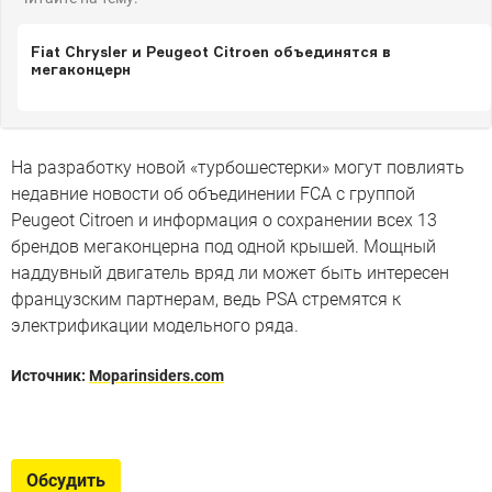
Fiat Chrysler и Peugeot Citroen объединятся в
мегаконцерн
На разработку новой «турбошестерки» могут повлиять
недавние новости об объединении FCA с группой
Peugeot Citroen и информация о сохранении всех 13
брендов мегаконцерна под одной крышей. Мощный
наддувный двигатель вряд ли может быть интересен
французским партнерам, ведь PSA стремятся к
электрификации модельного ряда.
Источник:
Moparinsiders.com
Лучшие двигатели года
Пикапы против электромобилей — неожиданные итоги
Обсудить