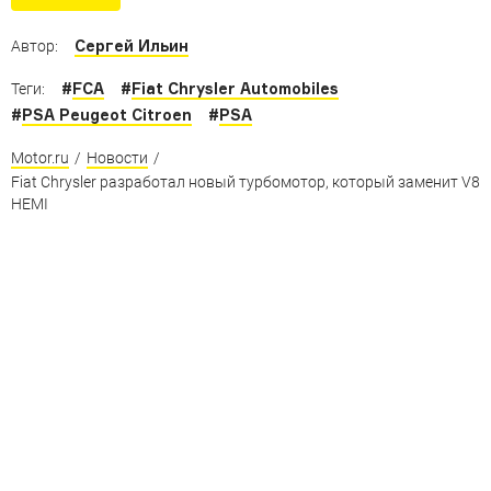
конкурса 2018 года
Сергей Ильин
Автор:
#
FCA
#
Fiat Chrysler Automobiles
Теги:
#
PSA Peugeot Citroen
#
PSA
Motor.ru
/
Новости
/
Fiat Chrysler разработал новый турбомотор, который заменит V8
HEMI