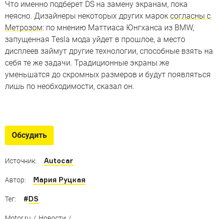
Что именно подберет DS на замену экранам, пока
неясно. Дизайнеры некоторых других марок
согласны с
Метрозом
: по мнению Маттиаса Юнгханса из BMW,
запущенная Tesla мода уйдет в прошлое, а место
дисплеев займут другие технологии, способные взять на
себя те же задачи. Традиционные экраны же
уменьшатся до скромных размеров и будут появляться
лишь по необходимости, сказал он.
Эволюция дисплеев
Эволюция автомобильных дисплеев: как это было
Обсудить
Autocar
Источник:
Мария Руцкая
Автор:
#
DS
Тег:
Motor.ru
/
Новости
/