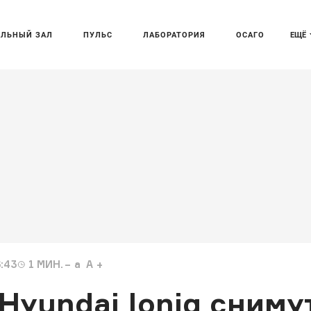
АЛЬНЫЙ ЗАЛ
ПУЛЬС
ЛАБОРАТОРИЯ
ОСАГО
ЕЩЁ
6:43
1
МИН.
a
A
yundai Ioniq сниму