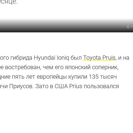
сяце.
©
H
го гибрида Hyundai Ioniq был
Toyota Pruis
, и на
е востребован, чем его японский соперник,
дние пять лет европейцы купили 135 тысяч
ячи Приусов. Зато в США Prius пользовался