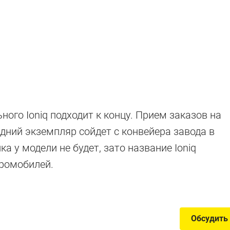
вых
ого Ioniq подходит к концу. Прием заказов на
в
едний экземпляр сойдет с конвейера завода в
а у модели не будет, зато название Ioniq
тромобилей.
первое десятилетие, но электромобилями они ещё не 
Обсудить