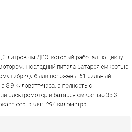
1,6-литровым ДВС, который работал по циклу
омотором. Последний питала батарея емкостью
мому гибриду были положены 61-сильный
а 8,9 киловатт-часа, а полностью
ный электромотор и батарея емкостью 38,3
рокара составлял 294 километра.