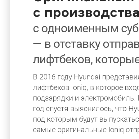
с производства
с одноименным су
— в отставку отпра
лифтбеков, которые
В 2016 году Hyundai представ
лифтбеков Ioniq, в которое вх
подзарядки и электромобиль. В
год спустя выяснилось, что Hy
под которым будут выпускатьс
самые оригинальные Ioniq отп