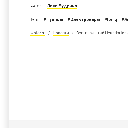
Лиза Будрина
Автор:
#
Hyundai
#
Электрокары
#
Ioniq
#
А
Теги:
Motor.ru
/
Новости
/
Оригинальный Hyundai Ioni