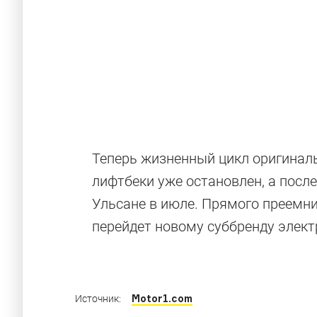
7 важных но
Теперь жизненный цикл оригинальн
электрокаро
лифтбеки уже остановлен, а посл
Ульсане в июле. Прямого преемник
перейдет новому суббренду элек
Некоторые из этих моделей существуют не 
Motor1.com
Источник: