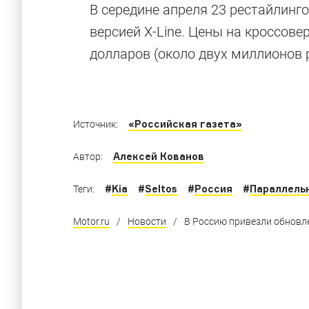
Вернулись о
В середине апреля 23 рестайлинго
версией X-Line. Цены на кроссов
долларов (около двух миллионов 
Машины, которые изменились за время свое
«Российская газета»
Источник:
Алексей Кованов
Автор:
#
Kia
#
Seltos
#
Россия
#
Параллель
Теги:
Motor.ru
/
Новости
/
В Россию привезли обновле