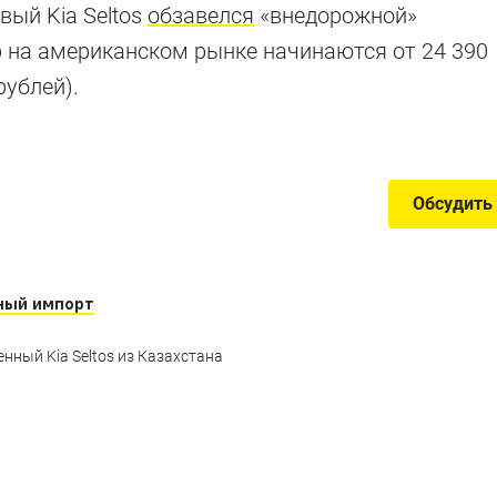
бновленными
вый Kia Seltos
обзавелся
«внедорожной»
ер на американском рынке начинаются от 24 390
рублей).
го отсутствия в России
Обсудить
ный импорт
нный Kia Seltos из Казахстана