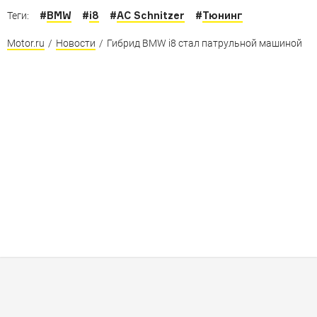
#
BMW
#
i8
#
AC Schnitzer
#
Тюнинг
Теги:
Motor.ru
/
Новости
/
Гибрид BMW i8 стал патрульной машиной