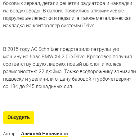
боковых зеркал, детали решетки радиатора и накладки
на воздуховоды. В салоне появились алюминиевые
подрулевые лепестки и педали, а также металлическая
накладка на контроллер системы iDrive.
В 2015 году AC Schnitzer представило патрульную
машину на базе BMW X4 2.0i xDrive. Кроссовер получил
соответствующую ливрею, новый выхлоп и колеса
размерностью 22 дюйма. Также вседорожнику занизили
подвеску и увеличили отдачу базовой «турбочетверки»
со 184 до 245 лошадиных сил.
Эксклюзив на страже порядка
Необычные автомобили полиции, ГИБДД и других
Обсудить
спецслужб России
Алексей Носаченко
Автор: