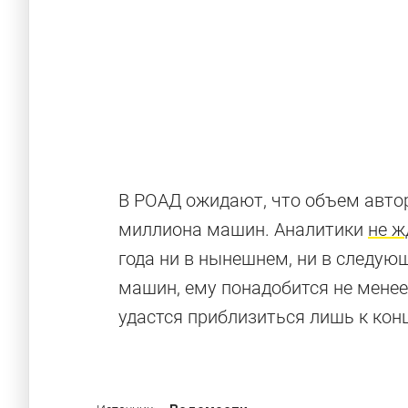
Очень досту
В РОАД ожидают, что объем автор
миллиона машин. Аналитики
не ж
года ни в нынешнем, ни в следую
машин, ему понадобится не менее
удастся приблизиться лишь к кон
Доступные модели для разных стран (но не 