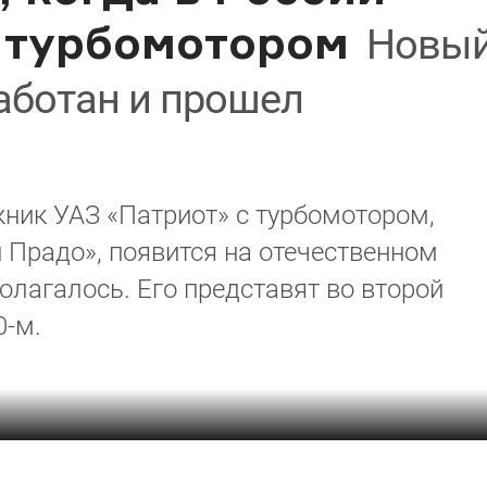
с турбомотором
Новы
аботан и прошел
ик УАЗ «Патриот» с турбомотором,
й Прадо», появится на отечественном
олагалось. Его представят во второй
0-м.