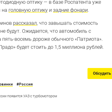
етодиодную оптику — в базе Роспатента уже
ы на
головную оптику
и
задние фонари
.
иринов
рассказал
, что завышать стоимость
ей мечты
не будут. Ожидается, что автомобиль с
а пять-восемь дороже обычного «Патриота».
Прадо» будет стоить до 1,5 миллиона рублей.
о воплотить в реальности
Обсудить
овинки
#
Россия
оссии появится УАЗ с турбомотором