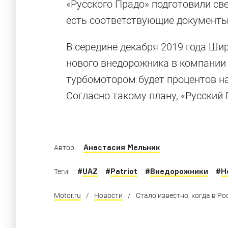
«Русского Прадо» подготовили св
есть соответствующие документ
В середине декабря 2019 года Ш
«УАЗы» наш
нового внедорожника в компании 
турбомотором будет процентов н
Согласно такому плану, «Русский 
Шесть нереальных «уазиков», которые нужн
Анастасия Мельник
Автор:
#
UAZ
#
Patriot
#
Внедорожники
#
Н
Теги:
Motor.ru
/
Новости
/
Стало известно, когда в Р