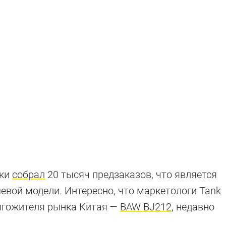
тки
собрал
20 тысяч предзаказов, что является
ие вездеходы
вой модели. Интересно, что маркетологи Tank
олгожителя рынка Китая —
BAW BJ212
, недавно
димостью