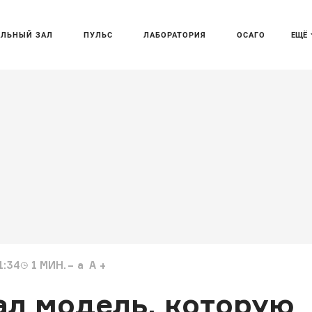
АЛЬНЫЙ ЗАЛ
ПУЛЬС
ЛАБОРАТОРИЯ
ОСАГО
ЕЩЁ
1:34
1
МИН.
a
A
вал модель, которую