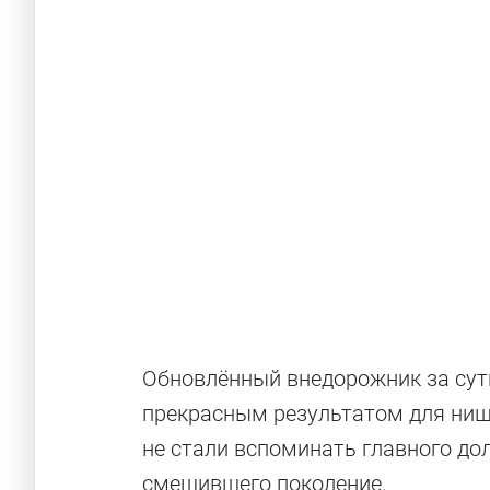
Обновлённый внедорожник за су
Tank и друг
прекрасным результатом для нише
не стали вспоминать главного д
смешившего поколение.
Новинки из КНР, способные удивить прохо