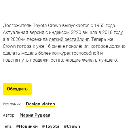
Долгожитель Toyota Crown выпускается с 1955 года.
Актуальная версия с индексом S220 вышла в 2018 году,
а в 2020-м пережила
легкий рестайлинг
. Теперь же
Crown готова к уже 16 смене поколения, которое должно
сделать модель более конкурентоспособной и
подстегнуть продажи, оставляющие желать лучшего.
Лучшие спорткары Toyota
Дерзкие машины «Тойота», которых стесняется Prius
Обсудить
Design Watch
Источник:
Мария Руцкая
Автор:
#
Новинки
#
Toyota
#
Crown
Теги: