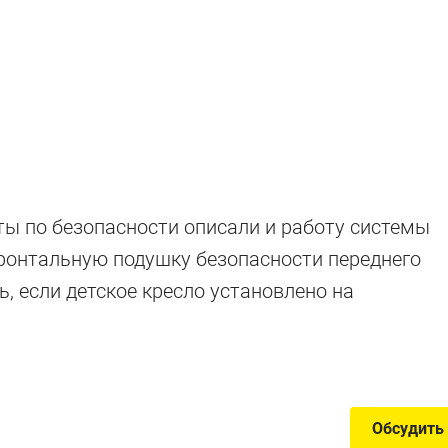
ы по безопасности описали и работу системы
ки
 фронтальную подушку безопасности переднего
 если детское кресло установлено на
агодаря параллельному импорту
Обсудить