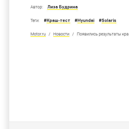
Лиза Будрина
Автор:
#
Краш-тест
#
Hyundai
#
Solaris
Теги:
Motor.ru
/
Новости
/
Появились результаты краш