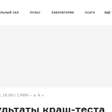
АЛЬНЫЙ ЗАЛ
ПУЛЬС
ЛАБОРАТОРИЯ
ОСАГО
ЕЩЁ
, 18:05
1
МИН.
a
A
ультаты краш-теста