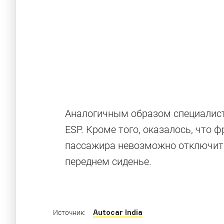
Аналогичным образом специалист
Серые новин
ESP. Кроме того, оказалось, что
пассажира невозможно отключить,
переднем сиденье.
Машины, недавно появившиеся в России бл
Autocar India
Источник: