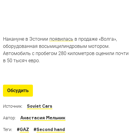
Накануне в Эстонии
появилась
в продаже «Волга»,
оборудованная восьмицилиндровым мотором.
Автомобиль с пробегом 280 километров оценили почти
в 50 тысяч евро.
Как подготовить Волгу для
ралли Монте-Карло
Обсудить
Провожаем экипажи «двадцать первых» Волг на ралли
Monte-Carlo Historique
Soviet Cars
Источник:
Анастасия Мельник
Автор:
#
GAZ
#
Second hand
Теги: