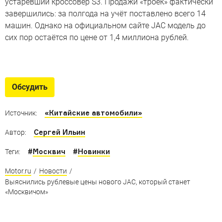
устаревший кроссовер S3. Продажи «троек» фактически
завершились: за полгода на учёт поставлено всего 14
машин. Однако на официальном сайте JAC модель до
сих пор остаётся по цене от 1,4 миллиона рублей.
Автомобили Юрия Лужкова
От Москвича до кабриолета за миллион долларов
Обсудить
«Китайские автомобили»
Источник:
Сергей Ильин
Автор:
#
Москвич
#
Новинки
Теги:
Motor.ru
/
Новости
/
Выяснились рублевые цены нового JAC, который станет
«Москвичом»