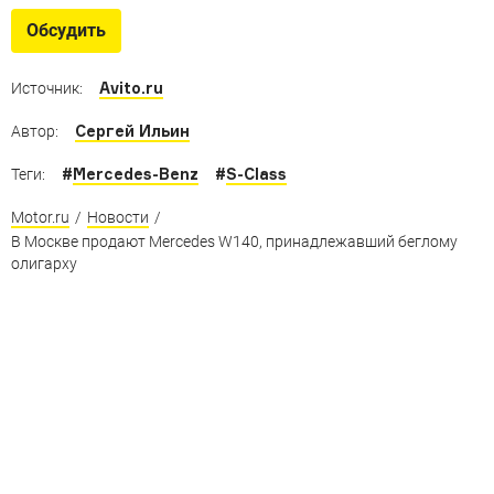
Электрические концепты «трехлучевой звезды»,
Обсудить
некоторые из которых станут серийными, а другие
останутся фантазией
Avito.ru
Источник:
Сергей Ильин
Автор:
#
Mercedes-Benz
#
S-Class
Теги:
Motor.ru
/
Новости
/
В Москве продают Mercedes W140, принадлежавший беглому
олигарху